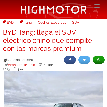
Desp
nave
BYD
Tang
Coches Eléctricos
SUV
BYD Tang: llega el SUV
eléctrico chino que compite
con las marcas premium
Antonio Roncero
@roncero_antonio
10 abril
2023
5 min.