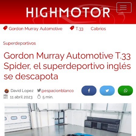
Desp
nave
Gordon Murray Automotive
T.33
Cabrios
Superdeportivos
Gordon Murray Automotive T.33
Spider, el superdeportivo inglés
se descapota
David Lopez
@espacionblanco
11 abril 2023
5 min.