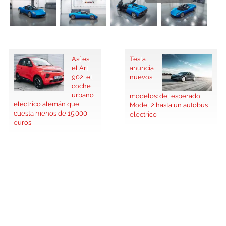
Así es
Tesla
el Ari
anuncia
902, el
nuevos
coche
urbano
modelos: del esperado
eléctrico alemán que
Model 2 hasta un autobús
cuesta menos de 15.000
eléctrico
euros