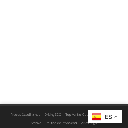
Precios Gasolina hoy
DrivingECO
Top Ventas Coches
EspacioFurgo
ES
Archivo
Política de Privacidad
Aviso Legal