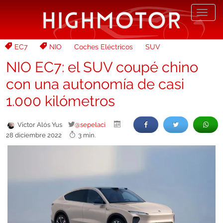
Desp
nave
EC7
NIO
Coches Eléctricos
SUV
NIO EC7: el SUV coupé chino
con una autonomía de casi
1.000 kilómetros
Victor Alós Yus
@sepelaci
28 diciembre 2022
3 min.