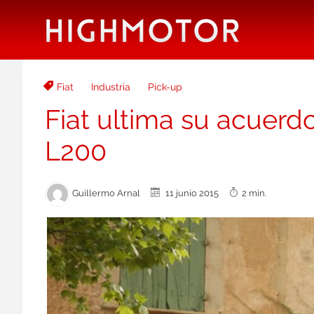
Fiat
Industria
Pick-up
Fiat ultima su acuerdo
L200
Guillermo Arnal
11 junio 2015
2 min.