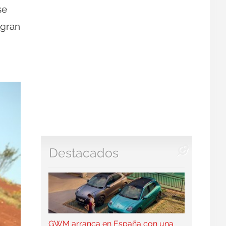
se
 gran
Destacados
GWM arranca en España con una