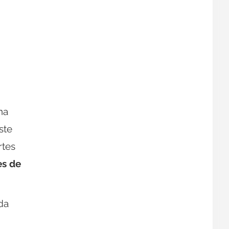
na
ste
rtes
es de
da