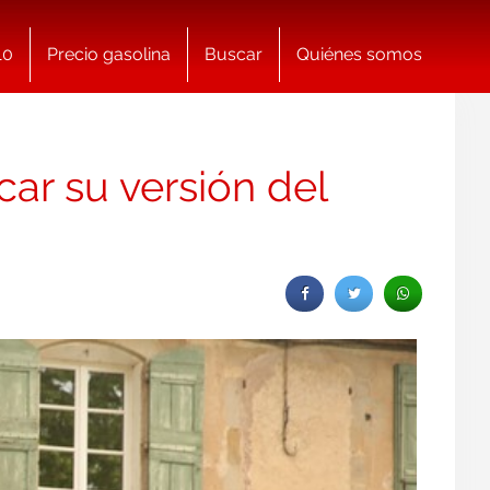
10
Precio gasolina
Buscar
Quiénes somos
car su versión del