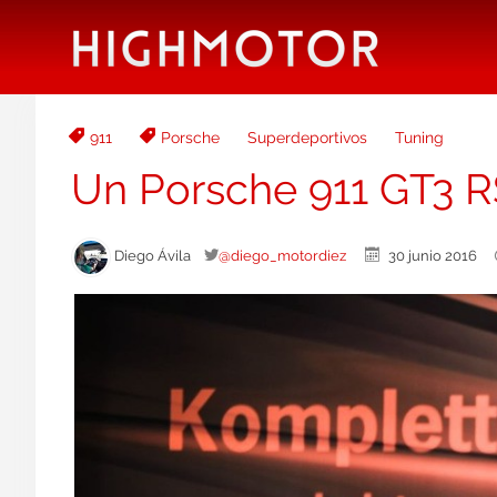
911
Porsche
Superdeportivos
Tuning
Un Porsche 911 GT3 R
Diego Ávila
@diego_motordiez
30 junio 2016