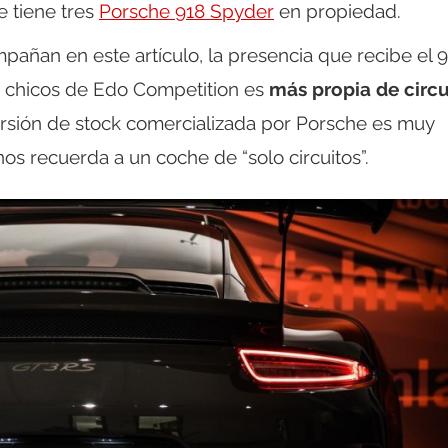
e tiene tres
Porsche 918 Spyder
en propiedad.
ñan en este artículo, la presencia que recibe el 9
 chicos de Edo Competition es
más propia de circu
ersión de stock comercializada por Porsche es muy
os recuerda a un coche de “solo circuitos”.