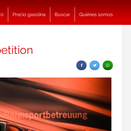
10
Precio gasolina
Buscar
Quiénes somos
tition