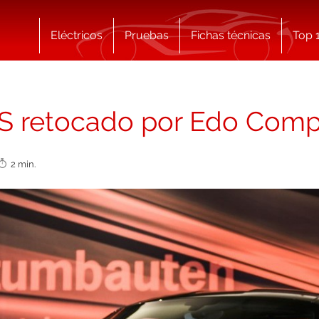
Eléctricos
Pruebas
Fichas técnicas
Top 
S retocado por Edo Compe
2 min.