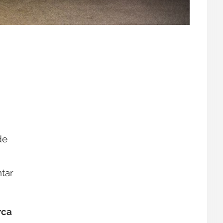
de
tar
rca