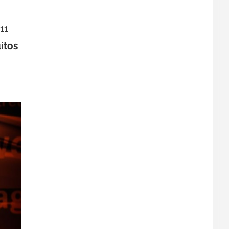
11
itos