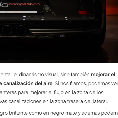
entar el dinamismo visual, sino también
mejorar el
 canalización del aire
. Si nos fijamos, podemos ver
anteras para mejorar el flujo en la zona de los
as canalizaciones en la zona trasera del lateral.
negro brillante como en negro mate y además pode