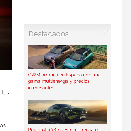
Destacados
GWM arranca en España con una
gama multienergía y precios
interesantes
 las
mos
Peugeot 408: nueva imagen y tres