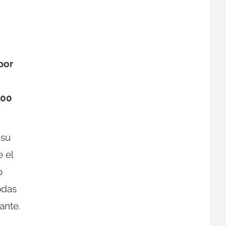
por
400
 su
e el
o
odas
ante.