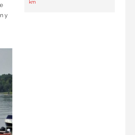
km
le
n y