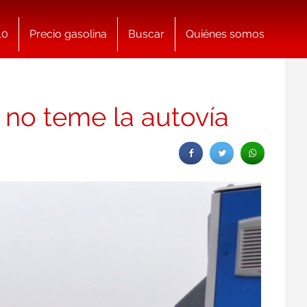
10
Precio gasolina
Buscar
Quiénes somos
 no teme la autovía