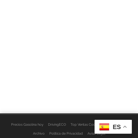
Precios Gasolina hoy
DrivingECO
Top Ventas Coches
EspacioFurgo
ES
Archivo
Política de Privacidad
Aviso Legal