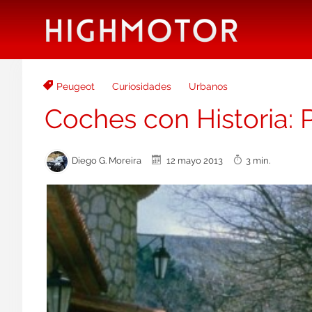
Peugeot
Curiosidades
Urbanos
Coches con Historia:
Diego G. Moreira
12 mayo 2013
3 min.