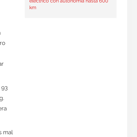
eléctrico con autonomía hasta 600
km
a
ro
ar
 93
g.
era
s mal