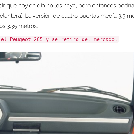
cir que hoy en día no los haya, pero entonces podrí
lantera). La versión de cuatro puertas medía 3,5 me
os 3,35 metros.
 el Peugeot 205 y se retiró del mercado.