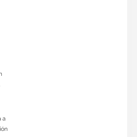
n
a
 a
ión