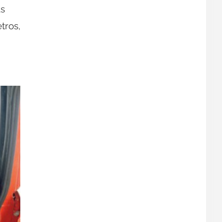
as
tros,